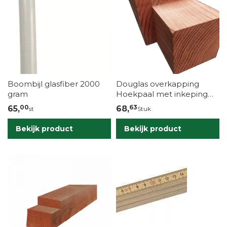
Boombijl glasfiber 2000
Douglas overkapping
gram
Hoekpaal met inkeping
fijn bezaagd;15x15x250 cm
00
63
65,
68,
st
Stuk
Bekijk product
Bekijk product