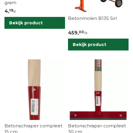
gram
19
4,
st
Betonmolen B135 Sirl
Bekijk product
00
459,
St.
Bekijk product
Betonschraper compleet
Betonschraper compleet
15 cm
30 cm