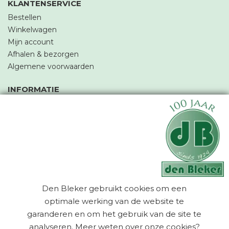
KLANTENSERVICE
Bestellen
Winkelwagen
Mijn account
Afhalen & bezorgen
Algemene voorwaarden
INFORMATIE
Werken bij
Onze winkel
Over ons & vestigingen
Nieuws & blogs
Acties & folders
Onze merken
Den Bleker gebruikt cookies om een
© 2026 M. den Bleker en Zn. BV
optimale werking van de website te
algemene voorwaarden
garanderen en om het gebruik van de site te
privacy verklaring
cookies
analyseren. Meer weten over onze cookies?