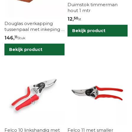
Duimstok timmerman
hout 1 mtr
50
12,
st
Douglas overkapping
tussenpaal met inkeping –
Bekijk product
fijn bezaagd 19x19x250 cm
11
146,
Stuk
Bekijk product
Felco 10 linkshandig met
Felco 11 met smaller