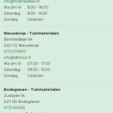
info@mdenbleker.nl
Ma t/m Vr
8:30
-
18:00
Zaterdag
8:30
-
16:30
Zondag
Gesloten
Nieuwkoop - Tuinmaterialen
Bernhardlaan 54
2421 CE Nieuwkoop
0172-574810
info@dbhout.nl
Ma t/m Vr
07.00
-
17.00
Zaterdag
08.30
-
15.00
Zondag
Gesloten
Bodegraven - Tuinmaterialen
Zuidzijde 54
2411 RS Bodegraven
0172-612453