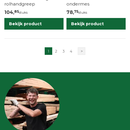
rolhandgreep
ondermes
85
75
104,
78,
stuks
stuks
Bekijk product
Bekijk product
1
2
3
4
>