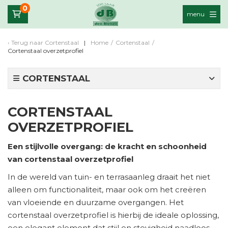
0
menu
Terug naar
Cortenstaal
Home
/
Cortenstaal
/
Cortenstaal overzetprofiel
CORTENSTAAL
CORTENSTAAL
OVERZETPROFIEL
Een stijlvolle overgang: de kracht en schoonheid
van cortenstaal overzetprofiel
In de wereld van tuin- en terrasaanleg draait het niet
alleen om functionaliteit, maar ook om het creëren
van vloeiende en duurzame overgangen. Het
cortenstaal overzetprofiel is hierbij de ideale oplossing,
een elegant element dat stijl en stevigheid naadloos